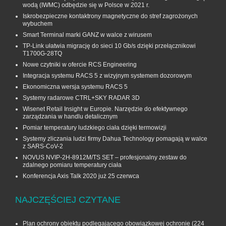
wodą (IWMC) odbędzie się w Polsce w 2021 r.
Iskrobezpieczne kontaktrony magnetyczne do stref zagrożonych
wybuchem
Smart Terminal marki GANZ w walce z wirusem
TP-Link ułatwia migrację do sieci 10 Gb/s dzięki przełącznikowi
T1700G‑28TQ
Nowe czytniki w ofercie RCS Engineering
Integracja systemu RACS 5 z wizyjnym systemem dozorowym
Ekonomiczna wersja systemu RACS 5
Systemy radarowe CTRL+SKY RADAR 3D
Wisenet Retail Insight w Europie. Narzędzie do efektywnego
zarządzania w handlu detalicznym
Pomiar temperatury ludzkiego ciała dzięki termowizji
Systemy zliczania ludzi firmy Dahua Technology pomagają w walce
z SARS-CoV-2
NOVUS NVIP-2H-8912M/TS SET – profesjonalny zestaw do
zdalnego pomiaru temperatury ciała
Konferencja Axis Talk 2020 już 25 czerwca
NAJCZĘŚCIEJ CZYTANE
Plan ochrony obiektu podlegającego obowiązkowej ochronie
(224