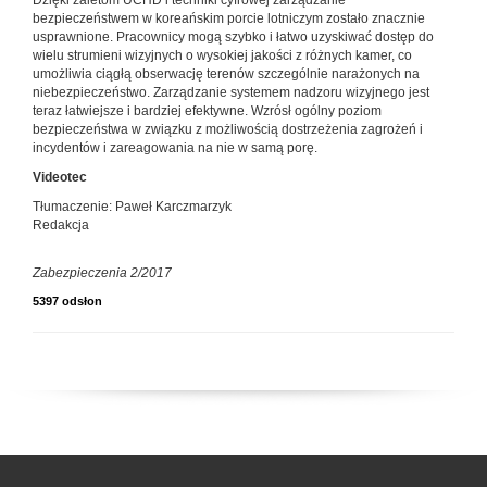
Dzięki zaletom UCHD i techniki cyfrowej zarządzanie
bezpieczeństwem w koreańskim porcie lotniczym zostało znacznie
usprawnione. Pracownicy mogą szybko i łatwo uzyskiwać dostęp do
wielu strumieni wizyjnych o wysokiej jakości z różnych kamer, co
umożliwia ciągłą obserwację terenów szczególnie narażonych na
niebezpieczeństwo. Zarządzanie systemem nadzoru wizyjnego jest
teraz łatwiejsze i bardziej efektywne. Wzrósł ogólny poziom
bezpieczeństwa w związku z możliwością dostrzeżenia zagrożeń i
incydentów i zareagowania na nie w samą porę.
Videotec
Tłumaczenie: Paweł Karczmarzyk
Redakcja
Zabezpieczenia 2/2017
5397 odsłon