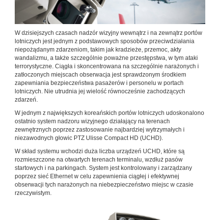
W dzisiejszych czasach nadzór wizyjny wewnątrz i na zewnątrz portów
lotniczych jest jednym z podstawowych sposobów przeciwdziałania
niepożądanym zdarzeniom, takim jak kradzieże, przemoc, akty
wandalizmu, a także szczególnie poważne przestępstwa, w tym ataki
terrorystyczne. Ciągła i skoncentrowana na szczególnie narażonych i
zatłoczonych miejscach obserwacja jest sprawdzonym środkiem
zapewniania bezpieczeństwa pasażerów i personelu w portach
lotniczych. Nie utrudnia jej wielość równocześnie zachodzących
zdarzeń.
W jednym z największych koreańskich portów lotniczych udoskonalono
ostatnio system nadzoru wizyjnego działający na terenach
zewnętrznych poprzez zastosowanie najbardziej wytrzymałych i
niezawodnych głowic PTZ Ulisse Compact HD (UCHD).
W skład systemu wchodzi duża liczba urządzeń UCHD, które są
rozmieszczone na otwartych terenach terminalu, wzdłuż pasów
startowych i na parkingach. System jest kontrolowany i zarządzany
poprzez sieć Ethernet w celu zapewnienia ciągłej i efektywnej
obserwacji tych narażonych na niebezpieczeństwo miejsc w czasie
rzeczywistym.