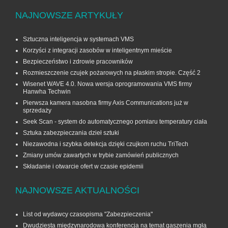
NAJNOWSZE ARTYKUŁY
Sztuczna inteligencja w systemach VMS
Korzyści z integracji zasobów w inteligentnym mieście
Bezpieczeństwo i zdrowie pracowników
Rozmieszczenie czujek pożarowych na płaskim stropie. Część 2
Wisenet WAVE 4.0. Nowa wersja oprogramowania VMS firmy
Hanwha Techwin
Pierwsza kamera nasobna firmy Axis Communications już w
sprzedaży
Seek Scan - system do automatycznego pomiaru temperatury ciała
Sztuka zabezpieczania dzieł sztuki
Niezawodna i szybka detekcja dzięki czujkom ruchu TriTech
Zmiany umów zawartych w trybie zamówień publicznych
Składanie i otwarcie ofert w czasie epidemii
NAJNOWSZE AKTUALNOŚCI
List od wydawcy czasopisma "Zabezpieczenia"
Dwudziesta międzynarodowa konferencja na temat gaszenia mgłą