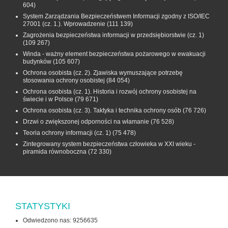
604)
System Zarządzania Bezpieczeństwem Informacji zgodny z ISO/IEC
27001 (cz. 1.). Wprowadzenie
(111 139)
Zagrożenia bezpieczeństwa informacji w przedsiębiorstwie (cz. 1)
(109 267)
Winda - ważny element bezpieczeństwa pożarowego w ewakuacji
budynków
(105 607)
Ochrona osobista (cz. 2). Zjawiska wymuszające potrzebę
stosowania ochrony osobistej
(84 054)
Ochrona osobista (cz. 1). Historia i rozwój ochrony osobistej na
świecie i w Polsce
(79 671)
Ochrona osobista (cz. 3). Taktyka i technika ochrony osób
(76 726)
Drzwi o zwiększonej odporności na włamanie
(76 528)
Teoria ochrony informacji (cz. 1)
(75 478)
Zintegrowany system bezpieczeństwa człowieka w XXI wieku -
piramida równoboczna
(72 330)
STATYSTYKI
Odwiedzono nas: 9256635