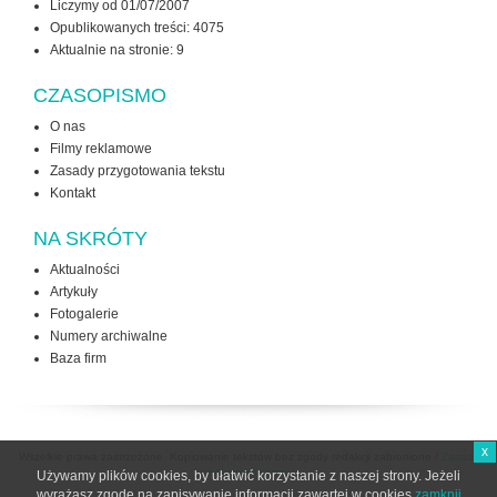
Liczymy od 01/07/2007
Opublikowanych treści: 4075
Aktualnie na stronie:
9
CZASOPISMO
O nas
Filmy reklamowe
Zasady przygotowania tekstu
Kontakt
NA SKRÓTY
Aktualności
Artykuły
Fotogalerie
Numery archiwalne
Baza firm
x
Wszelkie prawa zastrzeżone. Kopiowanie tekstów bez zgody redakcji zabronione /
Zasady
użytkowania strony
Używamy plików cookies, by ułatwić korzystanie z naszej strony. Jeżeli
wyrażasz zgodę na zapisywanie informacji zawartej w cookies
zamknij