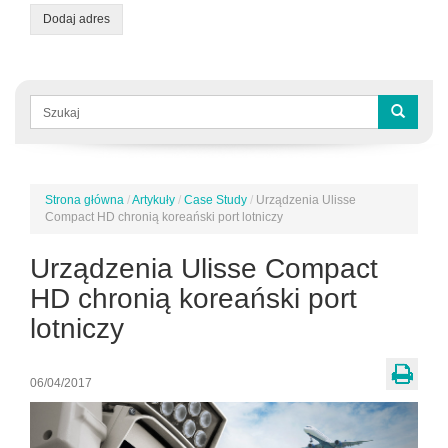
Dodaj adres
Formularz
wyszukiwania
Szukaj
Strona główna
/
Artykuły
/
Case Study
/
Urządzenia Ulisse
Jesteś
Compact HD chronią koreański port lotniczy
tutaj
Urządzenia Ulisse Compact
HD chronią koreański port
lotniczy
06/04/2017