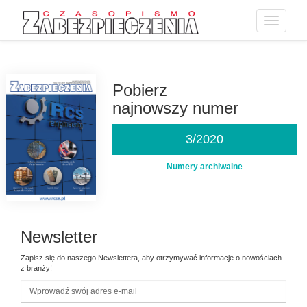
Toggle
navigatio
Przejdź
do
treści
Pobierz
najnowszy numer
3/2020
Numery archiwalne
Newsletter
Zapisz się do naszego Newslettera, aby otrzymywać informacje o nowościach
z branży!