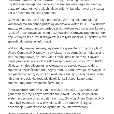
umożliwia pracownikom odpowiedzialnym za bezpieczeństwo
uzyskiwanie dostępu do bieżącego materiału wizyjnego za pomocą
urządzeń przenośnych, takich jak smartfony i tablety, nawet gdy już są
oni w drodze na miejsce zdarzenia.
Głowica może obracać się z prędkością 200° na sekundę. Moduł
kamerowy ma zmiennoogniskowy obiektyw o krotności 30. To wszystko
znaczy, że operator może bardzo szybko dokonywać najazdów kamery
i zbliżeń obserwowanych scen oraz dowolnie kierować ruchem kamery,
aby uchwycić tak dużo szczegółów, jak to tylko możliwe, i uzyskać w ten
sposób jak najwięcej informacji.
Wytrzymały, zaawansowany, wysokiej klasy mechanizm głowicy PTZ
Ulisse Compact HD zapewnia zwiększoną odporność na niekorzystne
warunki pogodowe, np. silny wiatr i mróz, oraz na korozję. Głowice
mogą pracować w szerokim zakresie temperatury (od -40°C do 60°C).
Użytecznym dodatkiem jest wycieraczka ze spryskiwaczem, która
zapewnia czystość przedniej szyby modułu kamerowego i w związku z
tym perfekcyjnie czysty obraz nawet wówczas, gdy pada deszcz, śnieg
lub unosi się pył. Na dodatek, dzięki funkcji
defog
, kamera ma
zapewnioną dobrą widoczność we mgle.
Podczas pracy kamery w trybie wysokiej czułości obraz może być
generowany przy słabym oświetleniu (nawet 0,35 lx), dzięki czemu
system może pracować w dzień i w nocy. Głowica Ulisse Compact HD
może być wyposażona w oświetlacz IR, aby zapewnić ciągłą
obserwację i widoczność na dystansie 250 metrów w nocy.