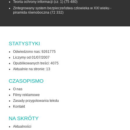
Teoria ochrony informacji (cz. 1)
(75 480)
Zintegrowany system bezpieczeństwa człowieka w XXI wieku -
piramida równoboczna
(72 332)
STATYSTYKI
Odwiedzono nas: 9261775
Liczymy od 01/07/2007
Opublikowanych treści: 4075
Aktualnie na stronie:
13
CZASOPISMO
O nas
Filmy reklamowe
Zasady przygotowania tekstu
Kontakt
NA SKRÓTY
Aktualności