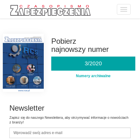
Toggle
navigatio
Przejdź
do
treści
Pobierz
najnowszy numer
3/2020
Numery archiwalne
Newsletter
Zapisz się do naszego Newslettera, aby otrzymywać informacje o nowościach
z branży!