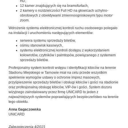
HD,
12 kamer znajdujących się na bramofurtach,
2 kamery o rozdzielczości Full HD na głowicach uchylno-
obrotowych z obiektywami zmiennoogniskowymi typu
motor
zoom
.
Wdrożenie systemu elektronicznej kontroli ruchu osobowego polegało
na instalacji i uruchomieniu następujących elementów:
serwera systemu sprzedaży biletów,
ośmiu stanowisk kasowych,
systemu elektronicznej kontroli dostępu z wykorzystaniem
kołowrotów, czytników i palmtopów, powiązanego z systemem
sprzedaży biletów.
Profesjonalny system kontroli wstępu i identyfikacji kibiców na terenie
Stadionu Miejskiego w Tarnowie miał na celu przede wszystkim
spełnienie wymogów ustawy o ochronie imprez masowych,
przyśpieszenie sprzedaży biletów i obsługi kibiców i gości na stadionie
oraz profesjonalną obsługę kibiców, VIP-ów i gości. System dozoru
wizyjnego zainstalowany przez firmę UNICARD to jeden z
najważniejszych systemów poprawiających bezpieczeństwo na terenie
tego obiektu.
Anna Gagaczowska
UNICARD
Zabezpieczenia 4/2015