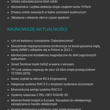
Sztuka zabezpieczania dzieł sztuki
Niezawodna i szybka detekcja dzięki czujkom ruchu TriTech
Zmiany umów zawartych w trybie zamówień publicznych
Składanie i otwarcie ofert w czasie epidemii
NAJNOWSZE AKTUALNOŚCI
List od wydawcy czasopisma "Zabezpieczenia"
Dwudziesta międzynarodowa konferencja na temat gaszenia mgłą
wodą (IWMC) odbędzie się w Polsce w 2021 r.
Iskrobezpieczne kontaktrony magnetyczne do stref zagrożonych
wybuchem
Smart Terminal marki GANZ w walce z wirusem
TP-Link ułatwia migrację do sieci 10 Gb/s dzięki przełącznikowi
T1700G‑28TQ
Nowe czytniki w ofercie RCS Engineering
Integracja systemu RACS 5 z wizyjnym systemem dozorowym
Ekonomiczna wersja systemu RACS 5
Systemy radarowe CTRL+SKY RADAR 3D
Wisenet Retail Insight w Europie. Narzędzie do efektywnego
zarządzania w handlu detalicznym
Pomiar temperatury ludzkiego ciała dzięki termowizji