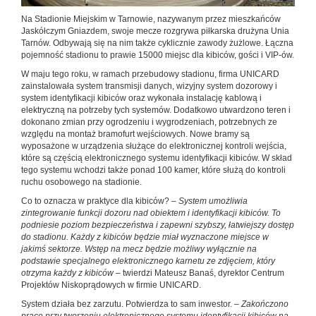
Na Stadionie Miejskim w Tarnowie, nazywanym przez mieszkańców
Jaskółczym Gniazdem, swoje mecze rozgrywa piłkarska drużyna Unia
Tarnów. Odbywają się na nim także cyklicznie zawody żużlowe. Łączna
pojemność stadionu to prawie 15000 miejsc dla kibiców, gości i VIP-ów.
W maju tego roku, w ramach przebudowy stadionu, firma UNICARD
zainstalowała system transmisji danych, wizyjny system dozorowy i
system identyfikacji kibiców oraz wykonała instalację kablową i
elektryczną na potrzeby tych systemów. Dodatkowo utwardzono teren i
dokonano zmian przy ogrodzeniu i wygrodzeniach, potrzebnych ze
względu na montaż bramofurt wejściowych. Nowe bramy są
wyposażone w urządzenia służące do elektronicznej kontroli wejścia,
które są częścią elektronicznego systemu identyfikacji kibiców. W skład
tego systemu wchodzi także ponad 100 kamer, które służą do kontroli
ruchu osobowego na stadionie.
Co to oznacza w praktyce dla kibiców?
– System umożliwia
zintegrowanie funkcji dozoru nad obiektem i identyfikacji kibiców. To
podniesie poziom bezpieczeństwa i zapewni szybszy, łatwiejszy dostęp
do stadionu. Każdy z kibiców będzie miał wyznaczone miejsce w
jakimś sektorze. Wstęp na mecz będzie możliwy wyłącznie na
podstawie specjalnego elektronicznego karnetu ze zdjęciem, który
otrzyma każdy z kibiców
– twierdzi Mateusz Banaś, dyrektor Centrum
Projektów Niskoprądowych w firmie UNICARD.
System działa bez zarzutu. Potwierdza to sam inwestor.
– Zakończono
prace przy tworzeniu elektronicznego systemu identyfikacji kibiców na