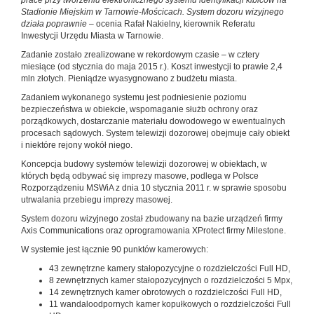
Stadionie Miejskim w Tarnowie-Mościcach. System dozoru wizyjnego
działa poprawnie –
ocenia Rafał Nakielny, kierownik Referatu
Inwestycji Urzędu Miasta w Tarnowie.
Zadanie zostało zrealizowane w rekordowym czasie – w cztery
miesiące (od stycznia do maja 2015 r.). Koszt inwestycji to prawie 2,4
mln złotych. Pieniądze wyasygnowano z budżetu miasta.
Zadaniem wykonanego systemu jest podniesienie poziomu
bezpieczeństwa w obiekcie, wspomaganie służb ochrony oraz
porządkowych, dostarczanie materiału dowodowego w ewentualnych
procesach sądowych. System telewizji dozorowej obejmuje cały obiekt
i niektóre rejony wokół niego.
Koncepcja budowy systemów telewizji dozorowej w obiektach, w
których będą odbywać się imprezy masowe, podlega w Polsce
Rozporządzeniu MSWiA z dnia 10 stycznia 2011 r. w sprawie sposobu
utrwalania przebiegu imprezy masowej.
System dozoru wizyjnego został zbudowany na bazie urządzeń firmy
Axis Communications oraz oprogramowania XProtect firmy Milestone.
W systemie jest łącznie 90 punktów kamerowych:
43 zewnętrzne kamery stałopozycyjne o rozdzielczości Full HD,
8 zewnętrznych kamer stałopozycyjnych o rozdzielczości 5 Mpx,
14 zewnętrznych kamer obrotowych o rozdzielczości Full HD,
11 wandaloodpornych kamer kopułkowych o rozdzielczości Full