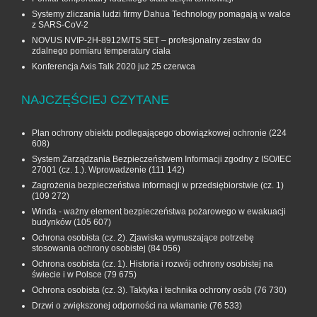
Systemy zliczania ludzi firmy Dahua Technology pomagają w walce
z SARS-CoV-2
NOVUS NVIP-2H-8912M/TS SET – profesjonalny zestaw do
zdalnego pomiaru temperatury ciała
Konferencja Axis Talk 2020 już 25 czerwca
NAJCZĘŚCIEJ CZYTANE
Plan ochrony obiektu podlegającego obowiązkowej ochronie
(224
608)
System Zarządzania Bezpieczeństwem Informacji zgodny z ISO/IEC
27001 (cz. 1.). Wprowadzenie
(111 142)
Zagrożenia bezpieczeństwa informacji w przedsiębiorstwie (cz. 1)
(109 272)
Winda - ważny element bezpieczeństwa pożarowego w ewakuacji
budynków
(105 607)
Ochrona osobista (cz. 2). Zjawiska wymuszające potrzebę
stosowania ochrony osobistej
(84 056)
Ochrona osobista (cz. 1). Historia i rozwój ochrony osobistej na
świecie i w Polsce
(79 675)
Ochrona osobista (cz. 3). Taktyka i technika ochrony osób
(76 730)
Drzwi o zwiększonej odporności na włamanie
(76 533)