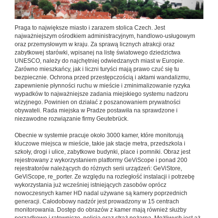
Praga to największe miasto i zarazem stolica Czech. Jest
najważniejszym ośrodkiem administracyjnym, handlowo-usługowym
oraz przemysłowym w kraju. Za sprawą licznych atrakcji oraz
zabytkowej starówki, wpisanej na listę światowego dziedzictwa
UNESCO, należy do najchętniej odwiedzanych miast w Europie.
Zarówno mieszkańcy, jak i liczni turyści mają prawo czuć się tu
bezpiecznie. Ochrona przed przestępczością i aktami wandalizmu,
zapewnienie płynności ruchu w mieście i zminimalizowanie ryzyka
wypadków to najważniejsze zadania miejskiego systemu nadzoru
wizyjnego. Powinien on działać z poszanowaniem prywatności
obywateli. Rada miejska w Pradze postawiła na sprawdzone i
niezawodne rozwiązanie firmy Geutebrück.
Obecnie w systemie pracuje około 3000 kamer, które monitorują
kluczowe miejsca w mieście, takie jak stacje metra, przedszkola i
szkoły, drogi i ulice, zabytkowe budynki, place i pomniki. Obraz jest
rejestrowany z wykorzystaniem platformy GeViScope i ponad 200
rejestratorów należących do różnych serii urządzeń: GeViStore,
GeViScope, re_porter. Ze względu na rozległość instalacji i potrzebę
wykorzystania już wcześniej istniejących zasobów oprócz
nowoczesnych kamer HD nadal używane są kamery poprzednich
generacji. Całodobowy nadzór jest prowadzony w 15 centrach
monitorowania. Dostęp do obrazów z kamer mają również służby
porządkowe i ratownicze, policja oraz straż pożarna. Możliwych jest aż