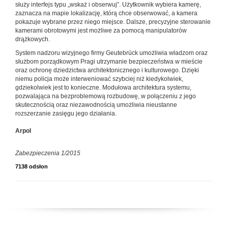
służy interfejs typu „wskaż i obserwuj”. Użytkownik wybiera kamerę,
zaznacza na mapie lokalizację, którą chce obserwować, a kamera
pokazuje wybrane przez niego miejsce. Dalsze, precyzyjne sterowanie
kamerami obrotowymi jest możliwe za pomocą manipulatorów
drążkowych.
System nadzoru wizyjnego firmy Geutebrück umożliwia władzom oraz
służbom porządkowym Pragi utrzymanie bezpieczeństwa w mieście
oraz ochronę dziedzictwa architektonicznego i kulturowego. Dzięki
niemu policja może interweniować szybciej niż kiedykolwiek,
gdziekolwiek jest to konieczne. Modułowa architektura systemu,
pozwalająca na bezproblemową rozbudowę, w połączeniu z jego
skutecznością oraz niezawodnością umożliwia nieustanne
rozszerzanie zasięgu jego działania.
Arpol
Zabezpieczenia 1/2015
7138 odsłon