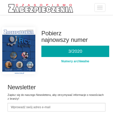
Toggle
navigatio
Przejdź
do
treści
Pobierz
najnowszy numer
3/2020
Numery archiwalne
Newsletter
Zapisz się do naszego Newslettera, aby otrzymywać informacje o nowościach
z branży!