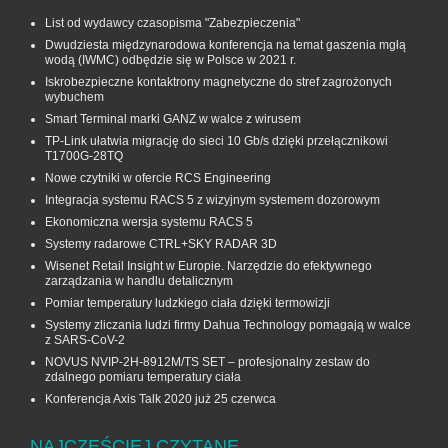
List od wydawcy czasopisma "Zabezpieczenia"
Dwudziesta międzynarodowa konferencja na temat gaszenia mgłą
wodą (IWMC) odbędzie się w Polsce w 2021 r.
Iskrobezpieczne kontaktrony magnetyczne do stref zagrożonych
wybuchem
Smart Terminal marki GANZ w walce z wirusem
TP-Link ułatwia migrację do sieci 10 Gb/s dzięki przełącznikowi
T1700G‑28TQ
Nowe czytniki w ofercie RCS Engineering
Integracja systemu RACS 5 z wizyjnym systemem dozorowym
Ekonomiczna wersja systemu RACS 5
Systemy radarowe CTRL+SKY RADAR 3D
Wisenet Retail Insight w Europie. Narzędzie do efektywnego
zarządzania w handlu detalicznym
Pomiar temperatury ludzkiego ciała dzięki termowizji
Systemy zliczania ludzi firmy Dahua Technology pomagają w walce
z SARS-CoV-2
NOVUS NVIP-2H-8912M/TS SET – profesjonalny zestaw do
zdalnego pomiaru temperatury ciała
Konferencja Axis Talk 2020 już 25 czerwca
NAJCZĘŚCIEJ CZYTANE