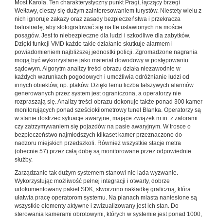
Most Karola. Ten charakterystyczny punkt Pragi, łączący brzegi
Wełtawy, cieszy się dużym zainteresowaniem turystów. Niestety wielu z
nich ignoruje zakazy oraz zasady bezpieczeństwa i przekracza
balustradę, aby sfotografować się na tle ustawionych na moście
posągów. Jest to niebezpieczne dla ludzi i szkodliwe dla zabytków.
Dzięki funkcji VMD każde takie działanie skutkuje alarmem i
powiadomieniem najbliższej jednostki policji. Zgromadzone nagrania
mogą być wykorzystane jako materiał dowodowy w postępowaniu
sądowym. Algorytm analizy treści obrazu działa niezawodnie w
każdych warunkach pogodowych i umożliwia odróżnianie ludzi od
innych obiektów, np. ptaków. Dzięki temu liczba fałszywych alarmów
generowanych przez system jest ograniczona, a operatorzy nie
rozpraszają się. Analizy treści obrazu dokonuje także ponad 300 kamer
monitorujących ponad sześciokilometrowy tunel Blanka. Operatorzy są
w stanie dostrzec sytuacje awaryjne, mające związek m.in. z zatorami
czy zatrzymywaniem się pojazdów na pasie awaryjnym. W trosce o
bezpieczeństwo najmłodszych kilkaset kamer przeznaczono do
nadzoru miejskich przedszkoli. Również wszystkie stacje metra
(obecnie 57) przez całą dobę są monitorowane przez odpowiednie
służby.
Zarządzanie tak dużym systemem stanowi nie lada wyzwanie.
Wykorzystując możliwość pełnej integracji i otwarty, dobrze
udokumentowany pakiet SDK, stworzono nakładkę graficzną, która
ułatwia pracę operatorom systemu. Na planach miasta naniesione są
wszystkie elementy aktywne i zwizualizowany jest ich stan. Do
sterowania kamerami obrotowymi, których w systemie jest ponad 1000,