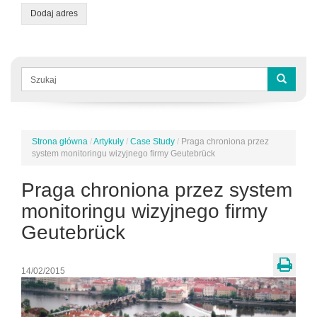
Dodaj adres
Formularz
wyszukiwania
Szukaj
Strona główna
/
Artykuły
/
Case Study
/
Praga chroniona przez
Jesteś
system monitoringu wizyjnego firmy Geutebrück
tutaj
Praga chroniona przez system
monitoringu wizyjnego firmy
Geutebrück
14/02/2015