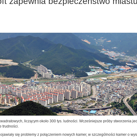
t zapewnia bezpieczeństwo miastu
wadratowych, liczącym około 300 tys. ludności. Wcześniejsze próby stworzenia je
 trudności.
jawiały się problemy z połączeniem nowych kamer, w szczególności kamer o wysok