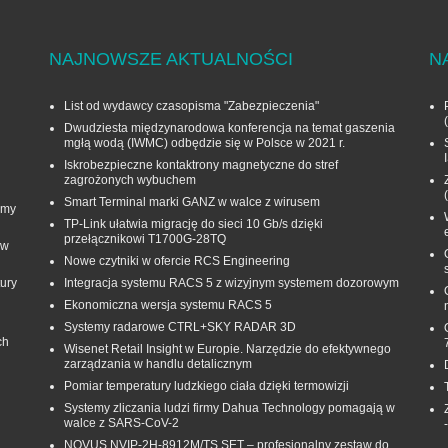
NAJNOWSZE AKTUALNOŚCI
N
List od wydawcy czasopisma "Zabezpieczenia"
Dwudziesta międzynarodowa konferencja na temat gaszenia
mgłą wodą (IWMC) odbędzie się w Polsce w 2021 r.
Iskrobezpieczne kontaktrony magnetyczne do stref
zagrożonych wybuchem
Smart Terminal marki GANZ w walce z wirusem
rmy
TP-Link ułatwia migrację do sieci 10 Gb/s dzięki
przełącznikowi T1700G‑28TQ
 w
Nowe czytniki w ofercie RCS Engineering
ury
Integracja systemu RACS 5 z wizyjnym systemem dozorowym
Ekonomiczna wersja systemu RACS 5
Systemy radarowe CTRL+SKY RADAR 3D
ch
Wisenet Retail Insight w Europie. Narzędzie do efektywnego
zarządzania w handlu detalicznym
Pomiar temperatury ludzkiego ciała dzięki termowizji
Systemy zliczania ludzi firmy Dahua Technology pomagają w
walce z SARS-CoV-2
NOVUS NVIP-2H-8912M/TS SET – profesjonalny zestaw do