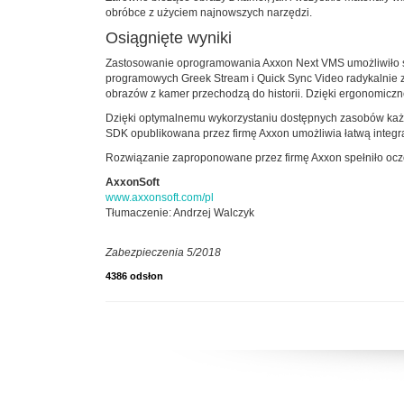
obróbce z użyciem najnowszych narzędzi.
Osiągnięte wyniki
Zastosowanie oprogramowania Axxon Next VMS umożliwiło s
programowych Greek Stream i Quick Sync Video radykalnie 
obrazów z kamer przechodzą do historii. Dzięki ergonomicz
Dzięki optymalnemu wykorzystaniu dostępnych zasobów każd
SDK opublikowana przez firmę Axxon umożliwia łatwą integr
Rozwiązanie zaproponowane przez firmę Axxon spełniło ocz
AxxonSoft
www.axxonsoft.com/pl
Tłumaczenie: Andrzej Walczyk
Zabezpieczenia 5/2018
4386 odsłon