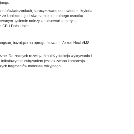
yjnego.
h doświadczeniach, sprecyzowano odpowiednie kryteria
z że konieczne jest stworzenie centralnego ośrodka
izowanym systemie należy zastosować kamery o
ma GBU Data Links.
Yangsan, bazujące na oprogramowaniu Axxon Next VMS.
czne. Do znanych rozwiązań należy funkcja wykrywania i
y. Unikatowym rozwiązaniem jest tak zwana kompresja
szych fragmentów materiału wizyjnego.