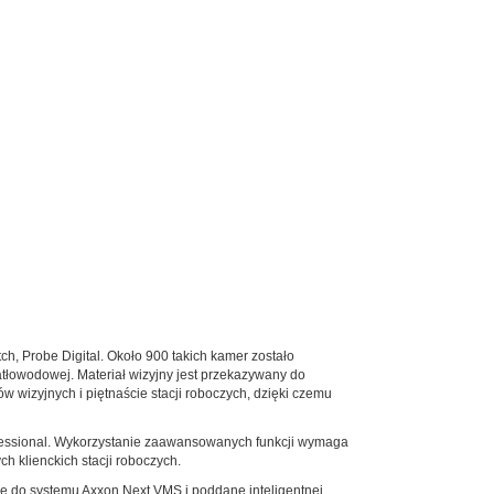
h, Probe Digital. Około 900 takich kamer zostało
atłowodowej. Materiał wizyjny jest przekazywany do
 wizyjnych i piętnaście stacji roboczych, dzięki czemu
essional. Wykorzystanie zaawansowanych funkcji wymaga
ch klienckich stacji roboczych.
e do systemu Axxon Next VMS i poddane inteligentnej