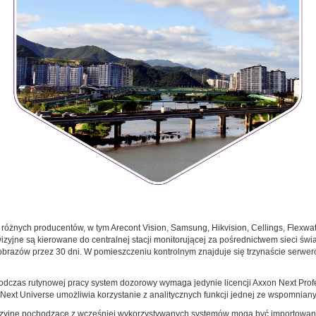
óżnych producentów, w tym Arecont Vision, Samsung, Hikvision, Cellings, Flexwatc
izyjne są kierowane do centralnej stacji monitorującej za pośrednictwem sieci świ
razów przez 30 dni. W pomieszczeniu kontrolnym znajduje się trzynaście serwerów
as rutynowej pracy system dozorowy wymaga jedynie licencji Axxon Next Prof
Next Universe umożliwia korzystanie z analitycznych funkcji jednej ze wspomniany
 wizyjne pochodzące z wcześniej wykorzystywanych systemów mogą być importowan