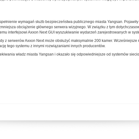
pełnienie wymagań służb bezpieczeństwa publicznego miasta Yangsan. Pojawiły 
zmniejsza obciążenie głównego serwera wizyjnego. W związku z tym dotychczaso
nemu interfejsowi Axxon Next GUI wyszukiwanie wydarzeń zarejestrowanych w syste
y z serwerów Axxon Next może obsłużyć maksymalnie 200 kamer. Wcześniejsze ro
ację tego systemu z innymi rozwiązaniami innych producentów.
ekiwania władz miasta Yangsan i okazało się odpowiedniejsze od systemów siec