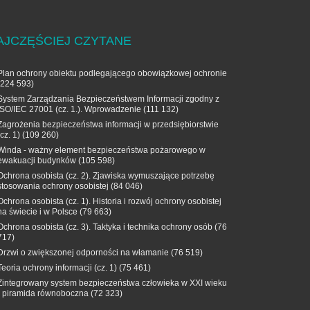
AJCZĘŚCIEJ CZYTANE
Plan ochrony obiektu podlegającego obowiązkowej ochronie
(224 593)
System Zarządzania Bezpieczeństwem Informacji zgodny z
ISO/IEC 27001 (cz. 1.). Wprowadzenie
(111 132)
Zagrożenia bezpieczeństwa informacji w przedsiębiorstwie
(cz. 1)
(109 260)
Winda - ważny element bezpieczeństwa pożarowego w
ewakuacji budynków
(105 598)
Ochrona osobista (cz. 2). Zjawiska wymuszające potrzebę
stosowania ochrony osobistej
(84 046)
Ochrona osobista (cz. 1). Historia i rozwój ochrony osobistej
na świecie i w Polsce
(79 663)
Ochrona osobista (cz. 3). Taktyka i technika ochrony osób
(76
717)
Drzwi o zwiększonej odporności na włamanie
(76 519)
Teoria ochrony informacji (cz. 1)
(75 461)
Zintegrowany system bezpieczeństwa człowieka w XXI wieku
- piramida równoboczna
(72 323)