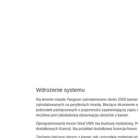
Wdrożenie systemu
Na terenie miasta Yangsan zainstalowano około 2500 kamer r
zainstalowanych na peryferiach miasta. Bieżące strumienie w
jednostek pamięciowych o pojemności zapewniającej zapis ob
możliwa jest całodobowa obserwacja obrazów z kamer.
Oprogramowanie Axxon Next VMS ma budowę modułową. Podcz
dodatkowych licencji. Na przykład dodatkowa licencja Axxon 
Zarówno bieżące obrazy z kamer, jak i wszystkie materiały