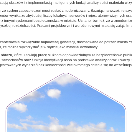
cją obrazów i z implementacją inteligentnych funkcji analizy treści materiału wiz
 że system zabezpieczeń musi zostać zmodernizowany. Bazując na wcześniejszyc
ów wynika ze zbyt dużej liczby lokalnych serwerów i rejestratorów wizyjnych ora
 go z innymi systemami bezpieczeństwa w mieście. Uznano również, że w zmodern
okiej rozdzielczości. Pracami projektowymi i wdrożeniowymi miała się zająć fir
zaoferowała rozwiązanie najnowszej generacji, dostosowane do potrzeb miasta 
a, że można wykorzystać je w sądzie jako materiał dowodowy.
i obrazu, które ułatwiają pracę służbom odpowiedzialnym za bezpieczeństwo publi
ch samochodów oraz funkcja identyfikacji osób na podstawie analizy obrazu twarz
ejestrowanych wydarzeń bez konieczności wielokrotnego cofania się do wcześniej