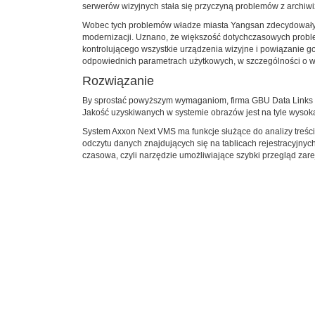
serwerów wizyjnych stała się przyczyną problemów z archiwiza
Wobec tych problemów władze miasta Yangsan zdecydowały,
modernizacji. Uznano, że większość dotychczasowych problem
kontrolującego wszystkie urządzenia wizyjne i powiązanie
odpowiednich parametrach użytkowych, w szczególności o wys
Rozwiązanie
By sprostać powyższym wymaganiom, firma GBU Data Links 
Jakość uzyskiwanych w systemie obrazów jest na tyle wysok
System Axxon Next VMS ma funkcje służące do analizy treśc
odczytu danych znajdujących się na tablicach rejestracyjny
czasowa, czyli narzędzie umożliwiające szybki przegląd zar