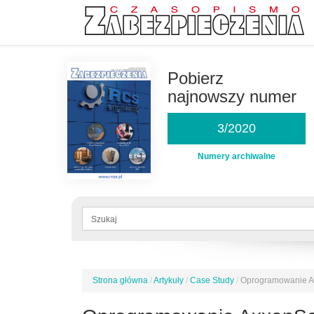
Przejdź
do
Pobierz
treści
najnowszy numer
3/2020
Numery archiwalne
Formularz
wyszukiwania
Szukaj
Strona główna
/
Artykuły
/
Case Study
/
Oprogramowanie Ax
Jesteś
tutaj