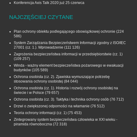
Konferencja Axis Talk 2020 już 25 czerwca
NAJCZĘŚCIEJ CZYTANE
Plan ochrony obiektu podlegającego obowiązkowej ochronie
(224
586)
System Zarządzania Bezpieczeństwem Informacji zgodny z ISO/IEC
27001 (cz. 1.). Wprowadzenie
(111 126)
Zagrożenia bezpieczeństwa informacji w przedsiębiorstwie (cz. 1)
(109 257)
Winda - ważny element bezpieczeństwa pożarowego w ewakuacji
budynków
(105 589)
Ochrona osobista (cz. 2). Zjawiska wymuszające potrzebę
stosowania ochrony osobistej
(84 044)
Ochrona osobista (cz. 1). Historia i rozwój ochrony osobistej na
świecie i w Polsce
(79 657)
Ochrona osobista (cz. 3). Taktyka i technika ochrony osób
(76 712)
Drzwi o zwiększonej odporności na włamanie
(76 512)
Teoria ochrony informacji (cz. 1)
(75 453)
Zintegrowany system bezpieczeństwa człowieka w XXI wieku -
piramida równoboczna
(72 318)