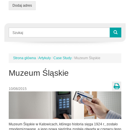
Dodaj adres
Formularz
wyszukiwania
Szukaj
Strona główna
/
Artykuły
/
Case Study
/
Muzeum Śląskie
Jesteś
tutaj
Muzeum Śląskie
10/08/2015
Muzeum Śląskie w Katowicach, którego historia sięga 1924 r., zostało
zmodernizowane, a jego nowa siedziba została otwarta w czerwcu tego