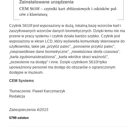
Czytnik S610f jest wyposażony w dużą, lokalną bazę wzorców kart i
zaszyfrowanych wzorców danych biometrycznych. Dzięki temu nie ma
przerw w pracy systemu i czytnik działa bardzo szybko. Czytnik jest
wyposażony w ekran LCD, który wyświetla komunikaty skierowane do
użytkownika, takie jak „przyłóż palec”, „ponownie przyłóż palec”,
„nieprawidłowe dane biometryczne”, „niewłaściwa strefa czasowa”,
„karta zgubiona/ukradziona”, „karta wkrótce straci ważność”,
„zezwolenie na dostęp” i inne. Dzięki czytnikom S610f tylko
upoważniony personel ma dostęp do obszarów o ograniczonym
dostępie w muzeum.
CEM Systems
Tłumaczenie: Paweł Karczmarzyk
Redakcja
Zabezpieczenia 4/2015
5799 odsłon