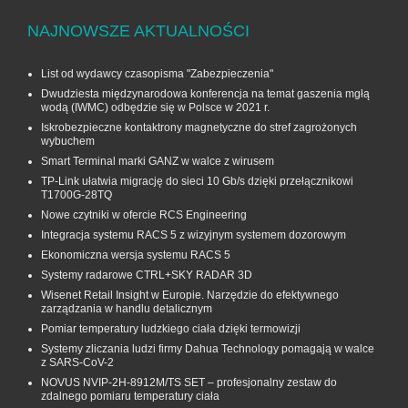
NAJNOWSZE AKTUALNOŚCI
List od wydawcy czasopisma "Zabezpieczenia"
Dwudziesta międzynarodowa konferencja na temat gaszenia mgłą
wodą (IWMC) odbędzie się w Polsce w 2021 r.
Iskrobezpieczne kontaktrony magnetyczne do stref zagrożonych
wybuchem
Smart Terminal marki GANZ w walce z wirusem
TP-Link ułatwia migrację do sieci 10 Gb/s dzięki przełącznikowi
T1700G‑28TQ
Nowe czytniki w ofercie RCS Engineering
Integracja systemu RACS 5 z wizyjnym systemem dozorowym
Ekonomiczna wersja systemu RACS 5
Systemy radarowe CTRL+SKY RADAR 3D
Wisenet Retail Insight w Europie. Narzędzie do efektywnego
zarządzania w handlu detalicznym
Pomiar temperatury ludzkiego ciała dzięki termowizji
Systemy zliczania ludzi firmy Dahua Technology pomagają w walce
z SARS-CoV-2
NOVUS NVIP-2H-8912M/TS SET – profesjonalny zestaw do
zdalnego pomiaru temperatury ciała