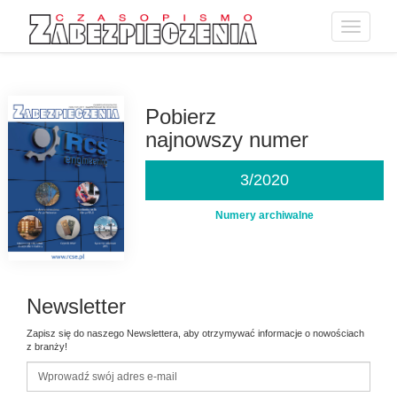
Toggle
navigatio
Przejdź
do
treści
Pobierz
najnowszy numer
3/2020
Numery archiwalne
Newsletter
Zapisz się do naszego Newslettera, aby otrzymywać informacje o nowościach
z branży!