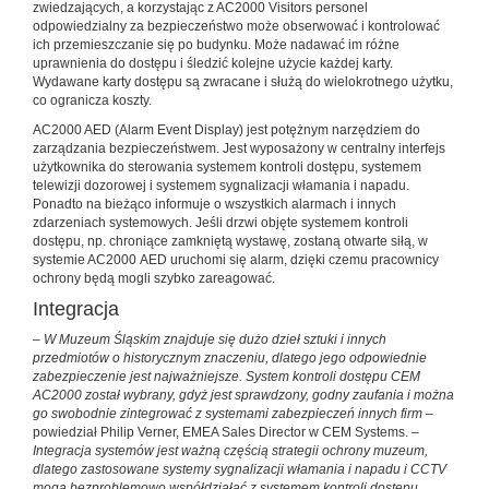
zwiedzających, a korzystając z AC2000 Visitors personel
odpowiedzialny za bezpieczeństwo może obserwować i kontrolować
ich przemieszczanie się po budynku. Może nadawać im różne
uprawnienia do dostępu i śledzić kolejne użycie każdej karty.
Wydawane karty dostępu są zwracane i służą do wielokrotnego użytku,
co ogranicza koszty.
AC2000 AED (Alarm Event Display) jest potężnym narzędziem do
zarządzania bezpieczeństwem. Jest wyposażony w centralny interfejs
użytkownika do sterowania systemem kontroli dostępu, systemem
telewizji dozorowej i systemem sygnalizacji włamania i napadu.
Ponadto na bieżąco informuje o wszystkich alarmach i innych
zdarzeniach systemowych. Jeśli drzwi objęte systemem kontroli
dostępu, np. chroniące zamkniętą wystawę, zostaną otwarte siłą, w
systemie AC2000 AED uruchomi się alarm, dzięki czemu pracownicy
ochrony będą mogli szybko zareagować.
Integracja
–
W Muzeum Śląskim znajduje się dużo dzieł sztuki i innych
przedmiotów o historycznym znaczeniu, dlatego jego odpowiednie
zabezpieczenie jest najważniejsze. System kontroli dostępu CEM
AC2000 został wybrany, gdyż jest sprawdzony, godny zaufania i można
go swobodnie zintegrować z systemami zabezpieczeń innych firm
–
powiedział Philip Verner, EMEA Sales Director w CEM Systems. –
Integracja systemów jest ważną częścią strategii ochrony muzeum,
dlatego zastosowane systemy sygnalizacji włamania i napadu i CCTV
mogą bezproblemowo współdziałać z systemem kontroli dostępu.