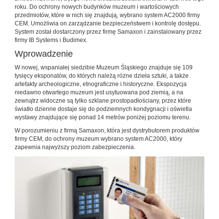
roku. Do ochrony nowych budynków muzeum i wartościowych
przedmiotów, które w nich się znajdują, wybrano system AC2000 firmy
CEM. Umożliwia on zarządzanie bezpieczeństwem i kontrolę dostępu.
System został dostarczony przez firmę Samaxon i zainstalowany przez
firmy IB Systems i Budimex.
Wprowadzenie
W nowej, wspaniałej siedzibie Muzeum Śląskiego znajduje się 109
tysięcy eksponatów, do których należą różne dzieła sztuki, a także
artefakty archeologiczne, etnograficzne i historyczne. Ekspozycja
niedawno otwartego muzeum jest usytuowana pod ziemią, a na
zewnątrz widoczne są tylko szklane prostopadłościany, przez które
światło dzienne dostaje się do podziemnych kondygnacji i oświetla
wystawy znajdujące się ponad 14 metrów poniżej poziomu terenu.
W porozumieniu z firmą Samaxon, która jest dystrybutorem produktów
firmy CEM, do ochrony muzeum wybrano system AC2000, który
zapewnia najwyższy poziom zabezpieczenia.