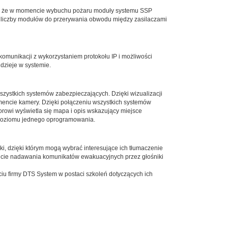
 to, że w momencie wybuchu pożaru moduły systemu SSP
ej liczby modułów do przerywania obwodu między zasilaczami
omunikacji z wykorzystaniem protokołu IP i możliwości
dzieje w systemie.
szystkich systemów zabezpieczających. Dzięki wizualizacji
encie kamery. Dzięki połączeniu wszystkich systemów
owi wyświetla się mapa i opis wskazujący miejsce
 poziomu jednego oprogramowania.
i, dzięki którym mogą wybrać interesujące ich tłumaczenie
cie nadawania komunikatów ewakuacyjnych przez głośniki
iu firmy DTS System w postaci szkoleń dotyczących ich