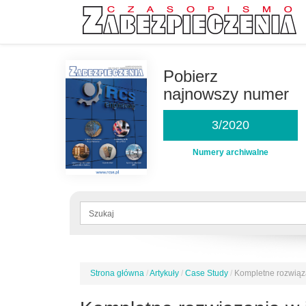
Przejdź
do
Pobierz
treści
najnowszy numer
3/2020
Numery archiwalne
Formularz
wyszukiwania
Szukaj
Strona główna
/
Artykuły
/
Case Study
/
Kompletne rozwiąz
Jesteś
tutaj