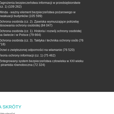
Zagrożenia bezpieczeństwa informacji w przedsiębiorstwie
(cz. 1)
(109 262)
Winda - ważny element bezpieczeństwa pożarowego w
ewakuacji budynków
(105 599)
Ochrona osobista (cz. 2). Zjawiska wymuszające potrzebę
stosowania ochrony osobistej
(84 047)
Ochrona osobista (cz. 1). Historia i rozwój ochrony osobistej
na świecie i w Polsce
(79 664)
Ochrona osobista (cz. 3). Taktyka i technika ochrony osób
(76
718)
Drzwi o zwiększonej odporności na włamanie
(76 520)
Teoria ochrony informacji (cz. 1)
(75 462)
Zintegrowany system bezpieczeństwa człowieka w XXI wieku
- piramida równoboczna
(72 324)
A SKRÓTY
Aktualności