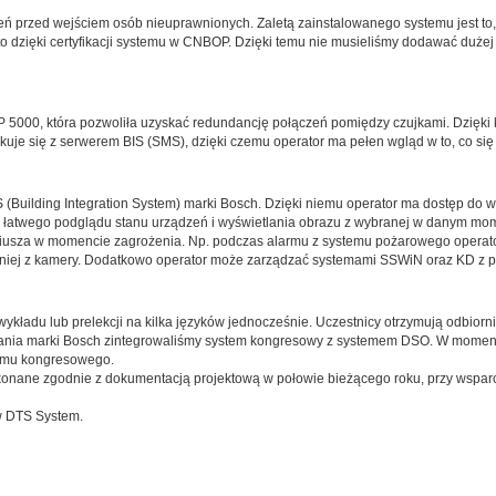
zeń przed wejściem osób nieuprawnionych. Zaletą zainstalowanego systemu jest
to dzięki certyfikacji systemu w CNBOP. Dzięki temu nie musieliśmy dodawać duż
5000, która pozwoliła uzyskać redundancję połączeń pomiędzy czujkami. Dzięki k
je się z serwerem BIS (SMS), dzięki czemu operator ma pełen wgląd w to, co się 
 (Building Integration System) marki Bosch. Dzięki niemu operator ma dostęp do w
łatwego podglądu stanu urządzeń i wyświetlania obrazu z wybranej w danym mom
riusza w momencie zagrożenia. Np. podczas alarmu z systemu pożarowego operator
edniej z kamery. Dodatkowo operator może zarządzać systemami SSWiN oraz KD z
ładu lub prelekcji na kilka języków jednocześnie. Uczestnicy otrzymują odbiornik
ązania marki Bosch zintegrowaliśmy system kongresowy z systemem DSO. W momen
temu kongresowego.
konane zgodnie z dokumentacją projektową w połowie bieżącego roku, przy wsparc
w DTS System.