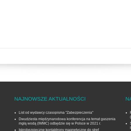
NAJNOWSZE AKTUALNOŚCI
N
List od wydawcy czasopisma "Zabezpieczenia"
Dwudziesta międzynarodowa konferencja na temat gaszenia
mgłą wodą (IWMC) odbędzie się w Polsce w 2021 r.
Iskrobezpieczne kontaktrony magnetyczne do stref