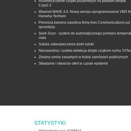
Rozmieszczenie czujek pożarowych na płaskim stropie.
Część 2
Wisenet WAVE 4.0. Nowa wersja oprogramowania VMS fi
Hanwha Techwin
Pierwsza kamera nasobna firmy Axis Communications już
sprzedaży
Seek Scan - system do automatycznego pomiaru temperat
ciała
Sztuka zabezpieczania dzieł sztuki
Niezawodna i szybka detekcja dzięki czujkom ruchu TriTe
Zmiany umów zawartych w trybie zamówień publicznych
Składanie i otwarcie ofert w czasie epidemii
STATYSTYKI
Odwiedzono nas: 9298841