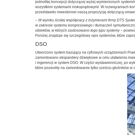
jednolitej koncepcji dotyczącej wyżej wymienionych system
wszystkimi systemami niskoprądowymi. W rozwiązaniach konc
przedstawiło inwestorowi naszą propozycję dotyczącą omawi
– W wyniku ścisłej współpracy z inżynierami firmy DTS Sy
w zakresie systemu kongresowego i tłumaczeń symultaniczny
obiektów, w których zastosowano tego typu systemy
– powiedz
Poniżej znajduje się szczegółowy opis systemów, które z
DSO
Utworzono system bazujący na cyfrowych urządzeniach Praesi
zamontowano ekspandery dźwiękowe w celu ułatwienia inwes
i ingerencji w system DSO. W części wystawienniczej, po wy
które pozwoliły na zamontowanie tylko sześciu głośników w ca