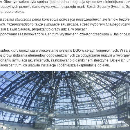
ów. Głównym celem była spójna i jednorodna integracja systemów z interfejsem p
epcyjnych przewidziano wykorzystanie sprzętu marki Bosch Security Systems. Spo
anego projektu.
stem została stworzona pełna koncepcja dotycząca poszczególnych systemów bezp
ch. Przeprowadzono także symulacje akustyczne. Przed wyborem finalnego rozwiąz
iał Dawid Sałagaj, projektant biorący udział w pracach.
aproponowano i zastosowano w Centrum Wystawienniczo-Kongresowym w Jasionce 
deo, który umożliwia wykorzystanie systemu DSO w celach komercyjnych. W salach
torowi dobrania elementów odpowiedzialnych za odtwarzanie muzyki w wybranych
konaniu symulacji akustycznych, zastosowano głośniki hemisferczyne. Dzięki ich 
łym centrum, co ułatwiło instalację i późniejszą eksploatację obiektu.