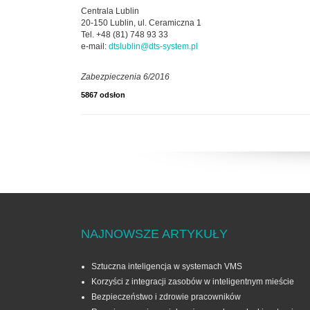
Centrala Lublin
20-150 Lublin, ul. Ceramiczna 1
Tel. +48 (81) 748 93 33
e-mail:
dtslublin@dts-system.pl
Zabezpieczenia 6/2016
5867 odsłon
NAJNOWSZE ARTYKUŁY
Sztuczna inteligencja w systemach VMS
Korzyści z integracji zasobów w inteligentnym mieście
Bezpieczeństwo i zdrowie pracowników