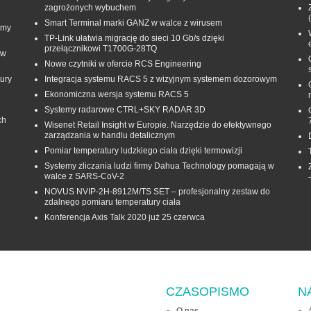
zagrożonych wybuchem
Smart Terminal marki GANZ w walce z wirusem
rmy
TP-Link ułatwia migrację do sieci 10 Gb/s dzięki
przełącznikowi T1700G‑28TQ
 w
Nowe czytniki w ofercie RCS Engineering
ury
Integracja systemu RACS 5 z wizyjnym systemem dozorowym
Ekonomiczna wersja systemu RACS 5
Systemy radarowe CTRL+SKY RADAR 3D
ch
Wisenet Retail Insight w Europie. Narzędzie do efektywnego
zarządzania w handlu detalicznym
Pomiar temperatury ludzkiego ciała dzięki termowizji
Systemy zliczania ludzi firmy Dahua Technology pomagają w
walce z SARS-CoV-2
NOVUS NVIP-2H-8912M/TS SET – profesjonalny zestaw do
zdalnego pomiaru temperatury ciała
Konferencja Axis Talk 2020 już 25 czerwca
CZASOPISMO
N
O nas