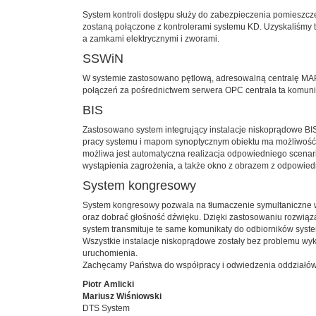
System kontroli dostępu służy do zabezpieczenia pomieszc
zostaną połączone z kontrolerami systemu KD. Uzyskaliśmy 
a zamkami elektrycznymi i zworami.
SSWiN
W systemie zastosowano pętlową, adresowalną centralę MAP 
połączeń za pośrednictwem serwera OPC centrala ta komuniku
BIS
Zastosowano system integrujący instalacje niskoprądowe BIS
pracy systemu i mapom synoptycznym obiektu ma możliwość 
możliwa jest automatyczna realizacja odpowiedniego scena
wystąpienia zagrożenia, a także okno z obrazem z odpowi
System kongresowy
System kongresowy pozwala na tłumaczenie symultaniczne wyk
oraz dobrać głośność dźwięku. Dzięki zastosowaniu rozwi
system transmituje te same komunikaty do odbiorników sys
Wszystkie instalacje niskoprądowe zostały bez problemu wy
uruchomienia.
Zachęcamy Państwa do współpracy i odwiedzenia oddziałó
Piotr Amlicki
Mariusz Wiśniowski
DTS System