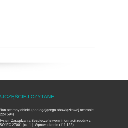
AJCZĘŚCIEJ CZYTANE
Plan ochrony obiektu podlegającego obowiązkowej ochronie
(224 594)
System Zarządzania Bezpieczeństwem Informacji zgodny z
ISO/IEC 27001 (cz. 1.). Wprowadzenie
(111 133)