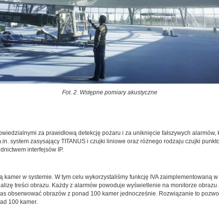
Fot. 2. Wstępne pomiary akustyczne
iedzialnymi za prawidłową detekcję pożaru i za uniknięcie fałszywych alarmów,
.in. system zasysający TITANUS i czujki liniowe oraz różnego rodzaju czujki punk
nictwem interfejsów IP.
ą kamer w systemie. W tym celu wykorzystaliśmy funkcję IVA zaimplementowaną w
nalizę treści obrazu. Każdy z alarmów powoduje wyświetlenie na monitorze obraz
czas obserwować obrazów z ponad 100 kamer jednocześnie. Rozwiązanie to pozwolił
nad 100 kamer.