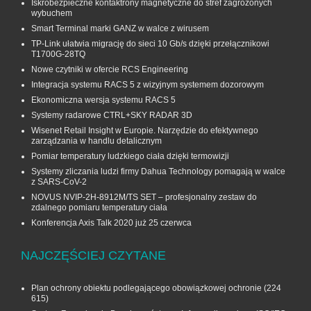
Iskrobezpieczne kontaktrony magnetyczne do stref zagrożonych
wybuchem
Smart Terminal marki GANZ w walce z wirusem
TP-Link ułatwia migrację do sieci 10 Gb/s dzięki przełącznikowi
T1700G‑28TQ
Nowe czytniki w ofercie RCS Engineering
Integracja systemu RACS 5 z wizyjnym systemem dozorowym
Ekonomiczna wersja systemu RACS 5
Systemy radarowe CTRL+SKY RADAR 3D
Wisenet Retail Insight w Europie. Narzędzie do efektywnego
zarządzania w handlu detalicznym
Pomiar temperatury ludzkiego ciała dzięki termowizji
Systemy zliczania ludzi firmy Dahua Technology pomagają w walce
z SARS-CoV-2
NOVUS NVIP-2H-8912M/TS SET – profesjonalny zestaw do
zdalnego pomiaru temperatury ciała
Konferencja Axis Talk 2020 już 25 czerwca
NAJCZĘŚCIEJ CZYTANE
Plan ochrony obiektu podlegającego obowiązkowej ochronie
(224
615)