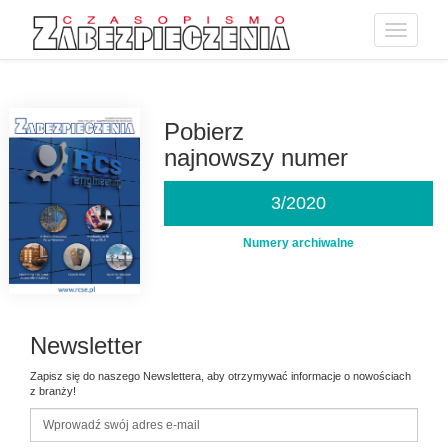
Toggle
navigatio
Przejdź
do
treści
Pobierz
najnowszy numer
3/2020
Numery archiwalne
Newsletter
Zapisz się do naszego Newslettera, aby otrzymywać informacje o nowościach
z branży!