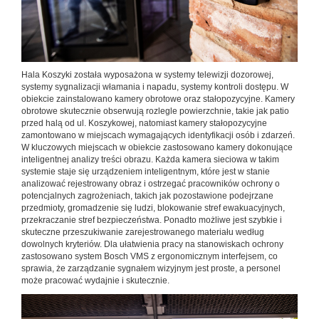
Hala Koszyki została wyposażona w systemy telewizji dozorowej,
systemy sygnalizacji włamania i napadu, systemy kontroli dostępu. W
obiekcie zainstalowano kamery obrotowe oraz stałopozycyjne. Kamery
obrotowe skutecznie obserwują rozlegle powierzchnie, takie jak patio
przed halą od ul. Koszykowej, natomiast kamery stałopozycyjne
zamontowano w miejscach wymagających identyfikacji osób i zdarzeń.
W kluczowych miejscach w obiekcie zastosowano kamery dokonujące
inteligentnej analizy treści obrazu. Każda kamera sieciowa w takim
systemie staje się urządzeniem inteligentnym, które jest w stanie
analizować rejestrowany obraz i ostrzegać pracowników ochrony o
potencjalnych zagrożeniach, takich jak pozostawione podejrzane
przedmioty, gromadzenie się ludzi, blokowanie stref ewakuacyjnych,
przekraczanie stref bezpieczeństwa. Ponadto możliwe jest szybkie i
skuteczne przeszukiwanie zarejestrowanego materiału według
dowolnych kryteriów. Dla ułatwienia pracy na stanowiskach ochrony
zastosowano system Bosch VMS z ergonomicznym interfejsem, co
sprawia, że zarządzanie sygnałem wizyjnym jest proste, a personel
może pracować wydajnie i skutecznie.