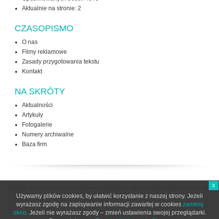
Aktualnie na stronie:
2
CZASOPISMO
O nas
Filmy reklamowe
Zasady przygotowania tekstu
Kontakt
NA SKRÓTY
Aktualności
Artykuły
Fotogalerie
Numery archiwalne
Baza firm
x
Wszelkie prawa zastrzeżone. Kopiowanie tekstów bez zgody redakcji zabronione /
Zasady
użytkowania strony
Używamy plików cookies, by ułatwić korzystanie z naszej strony. Jeżeli
wyrażasz zgodę na zapisywanie informacji zawartej w cookies
zamknij
okno
. Jeżeli nie wyrażasz zgody – zmień ustawienia swojej przeglądarki.