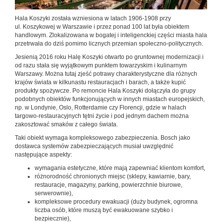
Hala Koszyki została wzniesiona w latach 1906-1908 przy
ul. Koszykowej w Warszawie i przez ponad 100 lat była obiektem
handlowym. Zlokalizowana w bogatej i inteligenckiej części miasta hala
przetrwała do dziś pomimo licznych przemian społeczno-politycznych.
Jesienią 2016 roku Halę Koszyki otwarto po gruntownej modernizacji i
od razu stała się wyjątkowym punktem towarzyskim i kulinarnym
Warszawy. Można tutaj zjeść potrawy charakterystyczne dla różnych
krajów świata w kilkunastu restauracjach i barach, a także kupić
produkty spożywcze. Po remoncie Hala Koszyki dołączyła do grupy
podobnych obiektów funkcjonujących w innych miastach europejskich,
np. w Londynie, Oslo, Rotterdamie czy Florencji, gdzie w halach
targowo-restauracyjnych tętni życie i pod jednym dachem można
zakosztować smaków z całego świata.
Taki obiekt wymaga kompleksowego zabezpieczenia. Bosch jako
dostawca systemów zabezpieczających musiał uwzględnić
następujące aspekty:
wymagania estetyczne, które mają zapewniać klientom komfort,
różnorodność chronionych miejsc (sklepy, kawiarnie, bary,
restauracje, magazyny, parking, powierzchnie biurowe,
serwerownie),
kompleksowe procedury ewakuacji (duży budynek, ogromna
liczba osób, które muszą być ewakuowane szybko i
bezpiecznie),