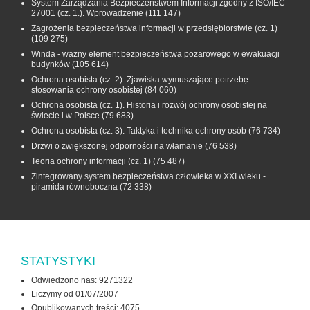
System Zarządzania Bezpieczeństwem Informacji zgodny z ISO/IEC
27001 (cz. 1.). Wprowadzenie
(111 147)
Zagrożenia bezpieczeństwa informacji w przedsiębiorstwie (cz. 1)
(109 275)
Winda - ważny element bezpieczeństwa pożarowego w ewakuacji
budynków
(105 614)
Ochrona osobista (cz. 2). Zjawiska wymuszające potrzebę
stosowania ochrony osobistej
(84 060)
Ochrona osobista (cz. 1). Historia i rozwój ochrony osobistej na
świecie i w Polsce
(79 683)
Ochrona osobista (cz. 3). Taktyka i technika ochrony osób
(76 734)
Drzwi o zwiększonej odporności na włamanie
(76 538)
Teoria ochrony informacji (cz. 1)
(75 487)
Zintegrowany system bezpieczeństwa człowieka w XXI wieku -
piramida równoboczna
(72 338)
STATYSTYKI
Odwiedzono nas: 9271322
Liczymy od 01/07/2007
Opublikowanych treści: 4075