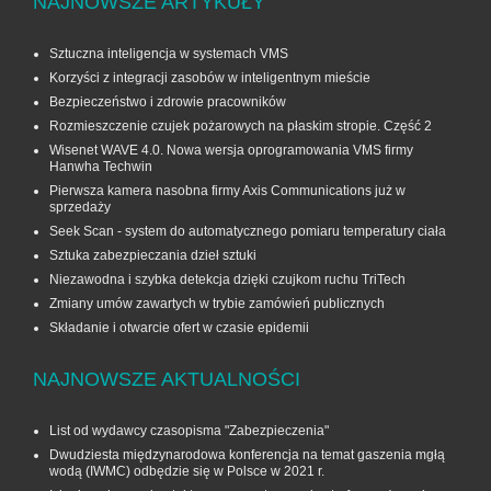
NAJNOWSZE ARTYKUŁY
Sztuczna inteligencja w systemach VMS
Korzyści z integracji zasobów w inteligentnym mieście
Bezpieczeństwo i zdrowie pracowników
Rozmieszczenie czujek pożarowych na płaskim stropie. Część 2
Wisenet WAVE 4.0. Nowa wersja oprogramowania VMS firmy
Hanwha Techwin
Pierwsza kamera nasobna firmy Axis Communications już w
sprzedaży
Seek Scan - system do automatycznego pomiaru temperatury ciała
Sztuka zabezpieczania dzieł sztuki
Niezawodna i szybka detekcja dzięki czujkom ruchu TriTech
Zmiany umów zawartych w trybie zamówień publicznych
Składanie i otwarcie ofert w czasie epidemii
NAJNOWSZE AKTUALNOŚCI
List od wydawcy czasopisma "Zabezpieczenia"
Dwudziesta międzynarodowa konferencja na temat gaszenia mgłą
wodą (IWMC) odbędzie się w Polsce w 2021 r.