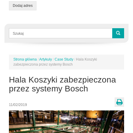
Dodaj adres
Formularz
wyszukiwania
Szukaj
Strona główna
/
Artykuły
/
Case Study
/
Hala Koszyki
Jesteś
zabezpieczona przez systemy Bosch
tutaj
Hala Koszyki zabezpieczona
przez systemy Bosch
11/02/2019