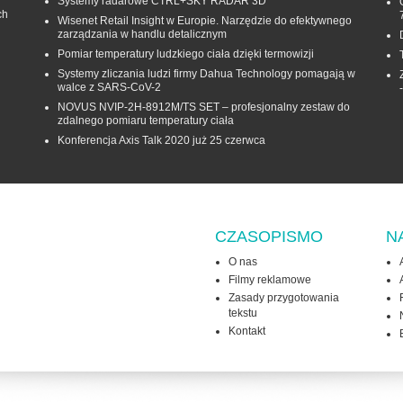
Systemy radarowe CTRL+SKY RADAR 3D
ch
Wisenet Retail Insight w Europie. Narzędzie do efektywnego
zarządzania w handlu detalicznym
Pomiar temperatury ludzkiego ciała dzięki termowizji
Systemy zliczania ludzi firmy Dahua Technology pomagają w
walce z SARS-CoV-2
NOVUS NVIP-2H-8912M/TS SET – profesjonalny zestaw do
zdalnego pomiaru temperatury ciała
Konferencja Axis Talk 2020 już 25 czerwca
CZASOPISMO
N
O nas
Filmy reklamowe
Zasady przygotowania
tekstu
Kontakt