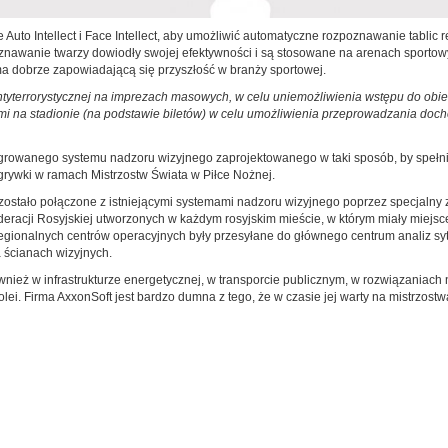
o Intellect i Face Intellect, aby umożliwić automatyczne rozpoznawanie tablic r
nawanie twarzy dowiodły swojej efektywności i są stosowane na arenach sportowyc
a ma dobrze zapowiadającą się przyszłość w branży sportowej.
terrorystycznej na imprezach masowych, w celu uniemożliwienia wstępu do obiek
mi na stadionie (na podstawie biletów) w celu umożliwienia przeprowadzania do
egrowanego systemu nadzoru wizyjnego zaprojektowanego w taki sposób, by spełn
grywki w ramach Mistrzostw Świata w Piłce Nożnej.
stało połączone z istniejącymi systemami nadzoru wizyjnego poprzez specjalny z
acji Rosyjskiej utworzonych w każdym rosyjskim mieście, w którym miały miejsce
 z regionalnych centrów operacyjnych były przesyłane do głównego centrum analiz 
 ścianach wizyjnych.
wnież w infrastrukturze energetycznej, w transporcie publicznym, w rozwiązaniach
olei. Firma AxxonSoft jest bardzo dumna z tego, że w czasie jej warty na mistrzo