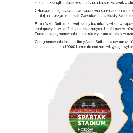
kolejne dziesiątki milionów śledziły przebieg rozgrywek w s
Członkowie międzynarodowej sportowej społeczności wielokr
turniej najlepszym w historii. Zawodów nie zakłóciły żadne 
Firma AxxonSoft miała swój istotny techniczny wkład w za
treningowych, w strefach przeznaczonych dla kibiców, w infra
Ponadto oprogramowanie to zostało wybrane w celu utworzen
Oprogramowanie Intellect firmy AxxonSoft zastosowano w róż
zarządzania ponad 9000 kamer do nadzoru wizyjnego wykorz