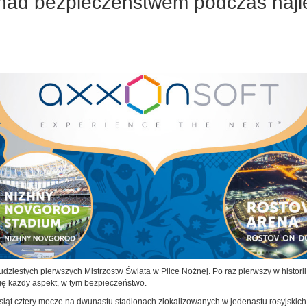
nad bezpieczeństwem podczas najle
udziestych pierwszych Mistrzostw Świata w Piłce Nożnej. Po raz pierwszy w historii
agę każdy aspekt, w tym bezpieczeństwo.
siąt cztery mecze na dwunastu stadionach zlokalizowanych w jedenastu rosyjskich m