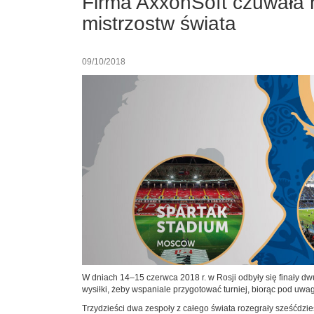
Firma AxxonSoft czuwała 
mistrzostw świata
09/10/2018
W dniach 14–15 czerwca 2018 r. w Rosji odbyły się finały dw
wysiłki, żeby wspaniale przygotować turniej, biorąc pod uw
Trzydzieści dwa zespoły z całego świata rozegrały sześćdzie