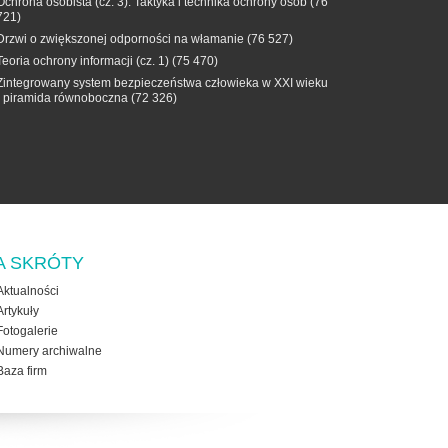
Ochrona osobista (cz. 3). Taktyka i technika ochrony osób
(76
721)
Drzwi o zwiększonej odporności na włamanie
(76 527)
Teoria ochrony informacji (cz. 1)
(75 470)
Zintegrowany system bezpieczeństwa człowieka w XXI wieku
- piramida równoboczna
(72 326)
A SKRÓTY
Aktualności
Artykuły
Fotogalerie
Numery archiwalne
Baza firm