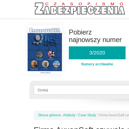
Przejdź
do
Pobierz
treści
najnowszy numer
3/2020
Numery archiwalne
Formularz
wyszukiwania
Szukaj
Strona główna
/
Artykuły
/
Case Study
/
Firma AxxonSoft cz
Jesteś
tutaj