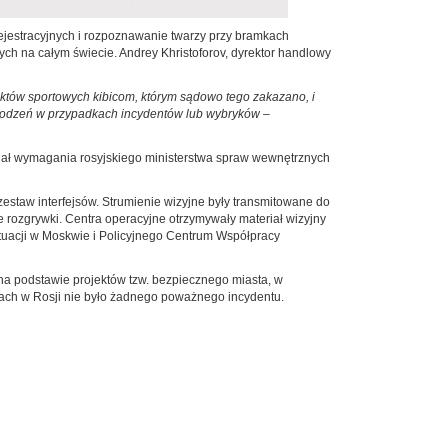
ejestracyjnych i rozpoznawanie twarzy przy bramkach
h na całym świecie. Andrey Khristoforov, dyrektor handlowy
tów sportowych kibicom, którym sądowo tego zakazano, i
chodzeń w przypadkach incydentów lub wybryków
–
iał wymagania rosyjskiego ministerstwa spraw wewnętrznych
estaw interfejsów. Strumienie wizyjne były transmitowane do
 rozgrywki. Centra operacyjne otrzymywały materiał wizyjny
sytuacji w Moskwie i Policyjnego Centrum Współpracy
 na podstawie projektów tzw. bezpiecznego miasta, w
stwach w Rosji nie było żadnego poważnego incydentu.