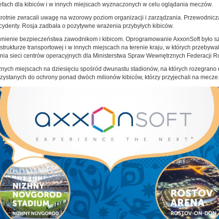
trefach dla kibiców i w innych miejscach wyznaczonych w celu oglądania meczów.
otnie zwracali uwagę na wzorowy poziom organizacji i zarządzania. Przewodnicząc
incydenty. Rosja zadbała o pozytywne wrażenia przybyłych kibiców.
pewnienie bezpieczeństwa zawodnikom i kibicom. Oprogramowanie AxxonSoft było 
strukturze transportowej i w innych miejscach na terenie kraju, w których przebywal
ia sieci centrów operacyjnych dla Ministerstwa Spraw Wewnętrznych Federacji Ros
nych miejscach na dziesięciu spośród dwunastu stadionów, na których rozegrano m
ystanych do ochrony ponad dwóch milionów kibiców, którzy przyjechali na mecze