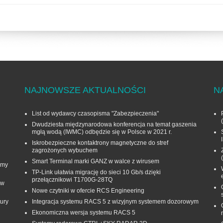
NAJNOWSZE AKTUALNOŚCI
N
List od wydawcy czasopisma "Zabezpieczenia"
Dwudziesta międzynarodowa konferencja na temat gaszenia
mgłą wodą (IWMC) odbędzie się w Polsce w 2021 r.
Iskrobezpieczne kontaktrony magnetyczne do stref
zagrożonych wybuchem
Smart Terminal marki GANZ w walce z wirusem
rmy
TP-Link ułatwia migrację do sieci 10 Gb/s dzięki
przełącznikowi T1700G‑28TQ
 w
Nowe czytniki w ofercie RCS Engineering
ury
Integracja systemu RACS 5 z wizyjnym systemem dozorowym
Ekonomiczna wersja systemu RACS 5