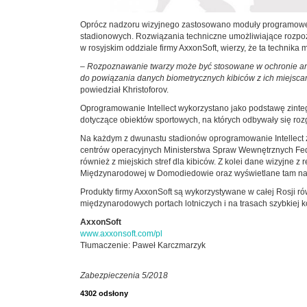
Oprócz nadzoru wizyjnego zastosowano moduły programowe Aut
stadionowych. Rozwiązania techniczne umożliwiające rozpoz
w rosyjskim oddziale firmy AxxonSoft, wierzy, że ta technik
–
Rozpoznawanie twarzy może być stosowane w ochronie anty
do powiązania danych biometrycznych kibiców z ich miejsca
powiedział Khristoforov.
Oprogramowanie Intellect wykorzystano jako podstawę zint
dotyczące obiektów sportowych, na których odbywały się roz
Na każdym z dwunastu stadionów oprogramowanie Intellect zo
centrów operacyjnych Ministerstwa Spraw Wewnętrznych Feder
również z miejskich stref dla kibiców. Z kolei dane wizyjne
Międzynarodowej w Domodiedowie oraz wyświetlane tam na
Produkty firmy AxxonSoft są wykorzystywane w całej Rosji ró
międzynarodowych portach lotniczych i na trasach szybkiej k
AxxonSoft
www.axxonsoft.com/pl
Tłumaczenie: Paweł Karczmarzyk
Zabezpieczenia 5/2018
4302 odsłony