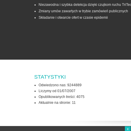
Niezawodna i szybka detekcja dzięki czujkom ruchu TriTe
Zmiany umów zawartych w trybie zamówień publicznych
Składanie i otwarcie ofert w czasie epidemii
STATYSTYKI
Odwiedzono nas: 9244889
Liczymy od 01/07/2007
Opublikowanych treści: 4075
Aktualnie na stronie:
11
x