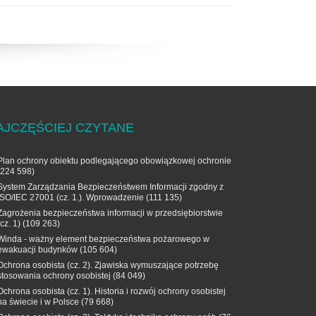
AJCZĘŚCIEJ CZYTANE
Plan ochrony obiektu podlegającego obowiązkowej ochronie
(224 598)
System Zarządzania Bezpieczeństwem Informacji zgodny z
ISO/IEC 27001 (cz. 1.). Wprowadzenie
(111 135)
Zagrożenia bezpieczeństwa informacji w przedsiębiorstwie
(cz. 1)
(109 263)
Winda - ważny element bezpieczeństwa pożarowego w
ewakuacji budynków
(105 604)
Ochrona osobista (cz. 2). Zjawiska wymuszające potrzebę
stosowania ochrony osobistej
(84 049)
Ochrona osobista (cz. 1). Historia i rozwój ochrony osobistej
na świecie i w Polsce
(79 668)