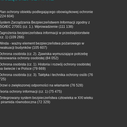
Plan ochrony obiektu podlegającego obowiązkowej ochronie
(224 604)
System Zarządzania Bezpieczeństwem Informacji zgodny z
ISO/IEC 27001 (cz. 1.). Wprowadzenie
(111 138)
Zagrożenia bezpieczeństwa informacji w przedsiębiorstwie
(cz. 1)
(109 266)
Winda - ważny element bezpieczeństwa pożarowego w
ewakuacji budynków
(105 607)
Ochrona osobista (cz. 2). Zjawiska wymuszające potrzebę
stosowania ochrony osobistej
(84 052)
Ochrona osobista (cz. 1). Historia i rozwój ochrony osobistej
na świecie i w Polsce
(79 669)
Ochrona osobista (cz. 3). Taktyka i technika ochrony osób
(76
725)
Drzwi o zwiększonej odporności na włamanie
(76 528)
Teoria ochrony informacji (cz. 1)
(75 475)
Zintegrowany system bezpieczeństwa człowieka w XXI wieku
- piramida równoboczna
(72 329)