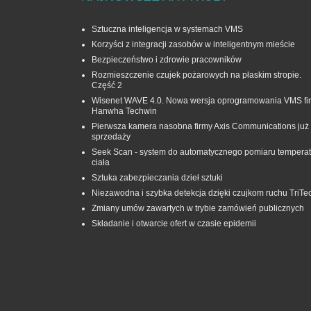
Sztuczna inteligencja w systemach VMS
Korzyści z integracji zasobów w inteligentnym mieście
Bezpieczeństwo i zdrowie pracowników
Rozmieszczenie czujek pożarowych na płaskim stropie.
Część 2
Wisenet WAVE 4.0. Nowa wersja oprogramowania VMS fi
Hanwha Techwin
Pierwsza kamera nasobna firmy Axis Communications już
sprzedaży
Seek Scan - system do automatycznego pomiaru temperat
ciała
Sztuka zabezpieczania dzieł sztuki
Niezawodna i szybka detekcja dzięki czujkom ruchu TriTe
Zmiany umów zawartych w trybie zamówień publicznych
Składanie i otwarcie ofert w czasie epidemii