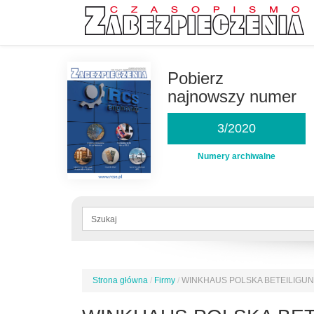
Przejdź
do
Pobierz
treści
najnowszy numer
3/2020
Numery archiwalne
Formularz
wyszukiwania
Szukaj
Strona główna
/
Firmy
/
WINKHAUS POLSKA BETEILIGUNGS 
Jesteś
tutaj