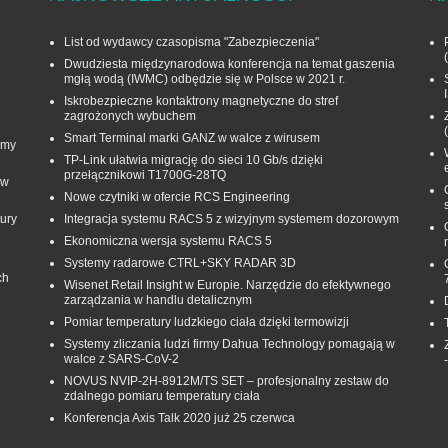
List od wydawcy czasopisma "Zabezpieczenia"
Dwudziesta międzynarodowa konferencja na temat gaszenia
mgłą wodą (IWMC) odbędzie się w Polsce w 2021 r.
Iskrobezpieczne kontaktrony magnetyczne do stref
zagrożonych wybuchem
Smart Terminal marki GANZ w walce z wirusem
rmy
TP-Link ułatwia migrację do sieci 10 Gb/s dzięki
przełącznikowi T1700G‑28TQ
 w
Nowe czytniki w ofercie RCS Engineering
ury
Integracja systemu RACS 5 z wizyjnym systemem dozorowym
Ekonomiczna wersja systemu RACS 5
Systemy radarowe CTRL+SKY RADAR 3D
ch
Wisenet Retail Insight w Europie. Narzędzie do efektywnego
zarządzania w handlu detalicznym
Pomiar temperatury ludzkiego ciała dzięki termowizji
Systemy zliczania ludzi firmy Dahua Technology pomagają w
walce z SARS-CoV-2
NOVUS NVIP-2H-8912M/TS SET – profesjonalny zestaw do
zdalnego pomiaru temperatury ciała
Konferencja Axis Talk 2020 już 25 czerwca