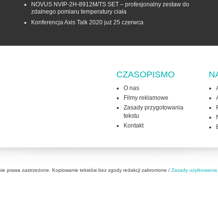
NOVUS NVIP-2H-8912M/TS SET – profesjonalny zestaw do
zdalnego pomiaru temperatury ciała
Konferencja Axis Talk 2020 już 25 czerwca
CZASOPISMO
N
O nas
Filmy reklamowe
Zasady przygotowania
tekstu
Kontakt
kie prawa zastrzeżone. Kopiowanie tekstów bez zgody redakcji zabronione /
Zasady użytkowania 