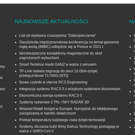
NAJNOWSZE AKTUALNOŚCI
N
List od wydawcy czasopisma "Zabezpieczenia"
Dwudziesta międzynarodowa konferencja na temat gaszenia
mgłą wodą (IWMC) odbędzie się w Polsce w 2021 r.
Iskrobezpieczne kontaktrony magnetyczne do stref
zagrożonych wybuchem
Smart Terminal marki GANZ w walce z wirusem
rmy
TP-Link ułatwia migrację do sieci 10 Gb/s dzięki
przełącznikowi T1700G‑28TQ
 w
Nowe czytniki w ofercie RCS Engineering
ury
Integracja systemu RACS 5 z wizyjnym systemem dozorowym
Ekonomiczna wersja systemu RACS 5
Systemy radarowe CTRL+SKY RADAR 3D
ch
Wisenet Retail Insight w Europie. Narzędzie do efektywnego
zarządzania w handlu detalicznym
Pomiar temperatury ludzkiego ciała dzięki termowizji
Systemy zliczania ludzi firmy Dahua Technology pomagają w
walce z SARS-CoV-2