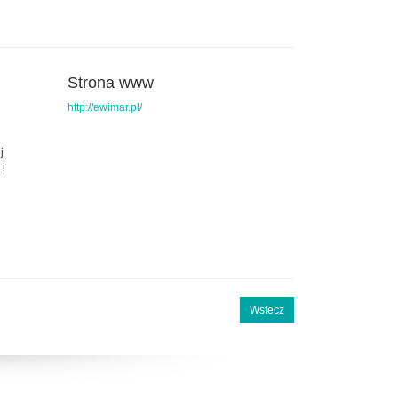
Strona www
http://ewimar.pl/
j
 i
Wstecz