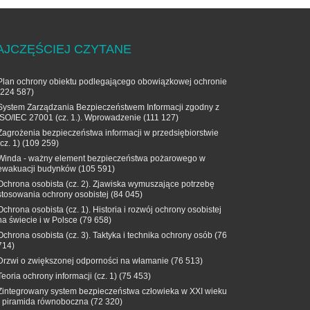
AJCZĘŚCIEJ CZYTANE
Plan ochrony obiektu podlegającego obowiązkowej ochronie
(224 587)
System Zarządzania Bezpieczeństwem Informacji zgodny z
ISO/IEC 27001 (cz. 1.). Wprowadzenie
(111 127)
Zagrożenia bezpieczeństwa informacji w przedsiębiorstwie
(cz. 1)
(109 259)
Winda - ważny element bezpieczeństwa pożarowego w
ewakuacji budynków
(105 591)
Ochrona osobista (cz. 2). Zjawiska wymuszające potrzebę
stosowania ochrony osobistej
(84 045)
Ochrona osobista (cz. 1). Historia i rozwój ochrony osobistej
na świecie i w Polsce
(79 658)
Ochrona osobista (cz. 3). Taktyka i technika ochrony osób
(76
714)
Drzwi o zwiększonej odporności na włamanie
(76 513)
Teoria ochrony informacji (cz. 1)
(75 453)
Zintegrowany system bezpieczeństwa człowieka w XXI wieku
- piramida równoboczna
(72 320)