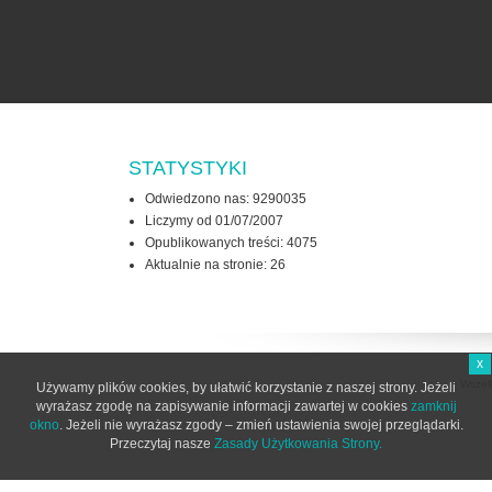
STATYSTYKI
Odwiedzono nas: 9290035
Liczymy od 01/07/2007
Opublikowanych treści: 4075
Aktualnie na stronie:
26
x
Wszel
Używamy plików cookies, by ułatwić korzystanie z naszej strony. Jeżeli
wyrażasz zgodę na zapisywanie informacji zawartej w cookies
zamknij
okno
. Jeżeli nie wyrażasz zgody – zmień ustawienia swojej przeglądarki.
Przeczytaj nasze
Zasady Użytkowania Strony.