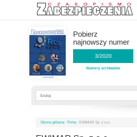
Przejdź
do
Pobierz
treści
najnowszy numer
3/2020
Numery archiwalne
Formularz
wyszukiwania
Szukaj
Strona główna
/
Firmy
/
EWIMAR Sp. z o.o.
Jesteś
tutaj