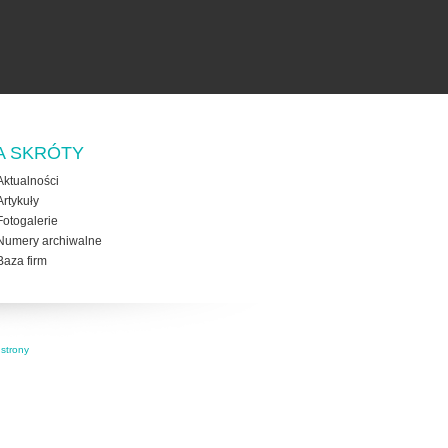
A SKRÓTY
Aktualności
Artykuły
Fotogalerie
Numery archiwalne
Baza firm
strony